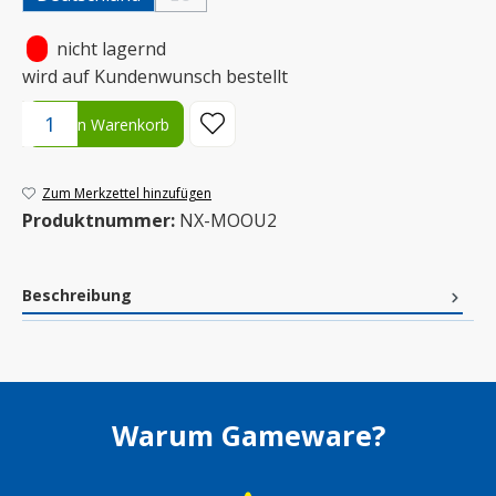
(Diese Option ist zurzeit nicht verfügbar.)
•
nicht lagernd
wird auf Kundenwunsch bestellt
Produkt Anzahl: Gib den gewünschten Wert ein oder benutze die S
In den Warenkorb
Zum Merkzettel hinzufügen
Produktnummer:
NX-MOOU2
Beschreibung
Warum Gameware?