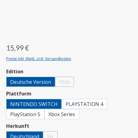
15,99 €
Preise inkl. MwSt. zzgl. Versandkosten
auswählen
Edition
Deutsche Version
PEGI
(Diese Option ist zurzeit nicht verfügbar.)
auswählen
Plattform
NINTENDO SWITCH
PLAYSTATION 4
PlayStation 5
Xbox Series
auswählen
Herkunft
Deutschland
EU