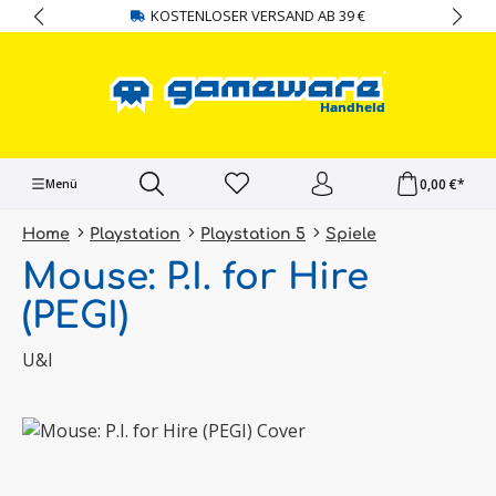
KOSTENLOSER VERSAND AB 39 €
alt springen
0,00 €*
Menü
Home
Playstation
Playstation 5
Spiele
Mouse: P.I. for Hire
(PEGI)
U&I
Bildergalerie überspringen