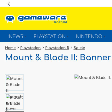
springen
Zur Hauptnavigation springen
NEWS
PLAYSTATION
NINTENDO
Home
Playstation
Playstation 5
Spiele
Mount & Blade II: Banner
Bildergalerie überspringen