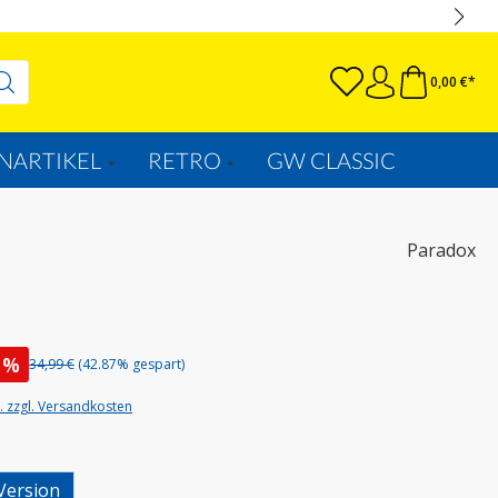
0,00 €*
NARTIKEL
RETRO
GW CLASSIC
Paradox
%
34,99 €
(42.87% gespart)
t. zzgl. Versandkosten
wählen
Version