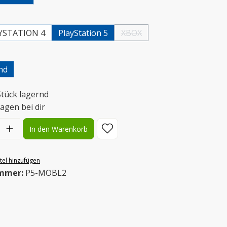
uswählen
YSTATION 4
PlayStation 5
XBOX
(Diese Option ist zurzeit nicht ver
uswählen
nd
Stück lagernd
agen bei dir
l: Gib den gewünschten Wert ein oder benutze die Schaltflächen
In den Warenkorb
el hinzufügen
mmer:
P5-MOBL2