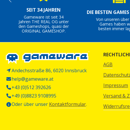
SEIT 34 JAHREN
DIE BESTEN GAME
Gameware ist seit 34
Von unseren über
Jahren THE REAL OG unter
Games haben wi
den Gameshops, quasi der
besten immer la
ORIGINAL GAMESHOP.
RECHTLICH
AGB
Andechsstraße 86, 6020 Innsbruck
Datenschut
help@gameware.at
Impressum
+43 (0)512 392626
+49 (0)8823 9108995
Versand & 
Oder über unser
Kontaktformular
.
Widerrufsre