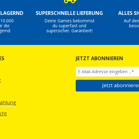
S LAGERND
SUPERSCHNELLE LIEFERUNG
ALLES S
 10.000
Deine Games bekommst
Auf dei
r die
du superfast und
beso
gernd.
supersicher. Garantiert!
ES
JETZT ABONNIEREN
z
Jetzt abonniere
Zahlung
cht