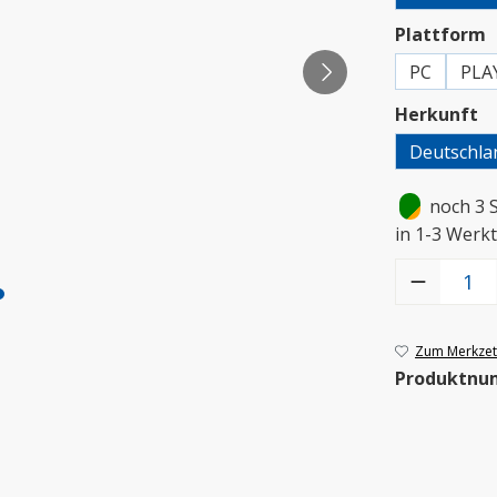
a
Plattform
PC
PLA
a
Herkunft
Deutschla
•
noch 3 
in 1-3 Werkt
Produkt Anzah
Zum Merkzett
Produktnu