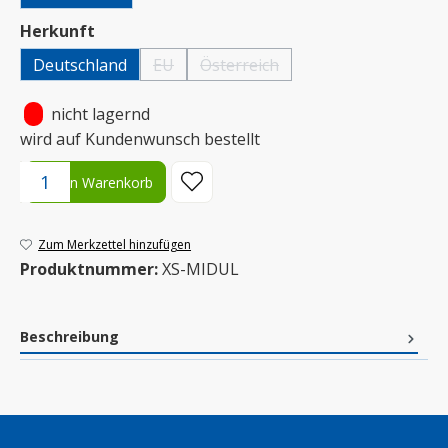
auswählen
Herkunft
Deutschland
EU
Österreich
(Diese Option ist zurzeit nicht verfügbar.)
(Diese Option ist zurzeit nicht verfügb
•
nicht lagernd
wird auf Kundenwunsch bestellt
Produkt Anzahl: Gib den gewünschten Wert ein oder benutze die S
In den Warenkorb
Zum Merkzettel hinzufügen
Produktnummer:
XS-MIDUL
Beschreibung