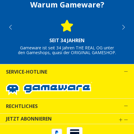
Warum Gameware?
SEIT 34 JAHREN
Gameware ist seit 34 Jahren THE REAL OG unter
den Gameshops, quasi der ORIGINAL GAMESHOP.
SERVICE-HOTLINE
RECHTLICHES
JETZT ABONNIEREN