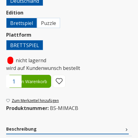
Deutschland
auswählen
Edition
Brettspiel
Puzzle
auswählen
Plattform
BRETTSPIEL
•
nicht lagernd
wird auf Kundenwunsch bestellt
Produkt Anzahl: Gib den gewünschten Wert ein oder benutze die S
In den Warenkorb
Zum Merkzettel hinzufügen
Produktnummer:
BS-MIMACB
Beschreibung