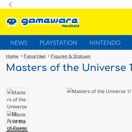
springen
Zur Hauptnavigation springen
NEWS
PLAYSTATION
NINTENDO
Home
Fanartikel
Figuren & Statuen
Masters of the Universe 1
Bildergalerie überspringen