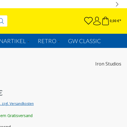
0,00 €*
NARTIKEL
RETRO
GW CLASSIC
Iron Studios
€
t. zzgl. Versandkosten
lem Gratisversand