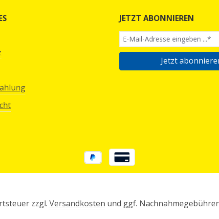
ES
JETZT ABONNIEREN
z
Jetzt abonniere
Zahlung
cht
rtsteuer zzgl.
Versandkosten
und ggf. Nachnahmegebühren,