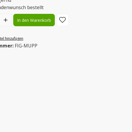
gernd
ndenwunsch bestellt
l: Gib den gewünschten Wert ein oder benutze die Schaltflächen
In den Warenkorb
el hinzufügen
mmer:
FIG-MUPP