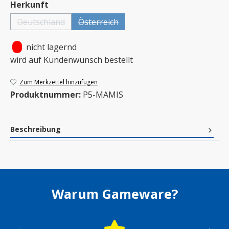
auswählen
Herkunft
Deutschland
Österreich
(Diese Option ist zurzeit nicht verfügbar.)
(Diese Option ist zurzeit nicht verfügbar.)
•
nicht lagernd
wird auf Kundenwunsch bestellt
Zum Merkzettel hinzufügen
Produktnummer:
P5-MAMIS
Beschreibung
Warum Gameware?