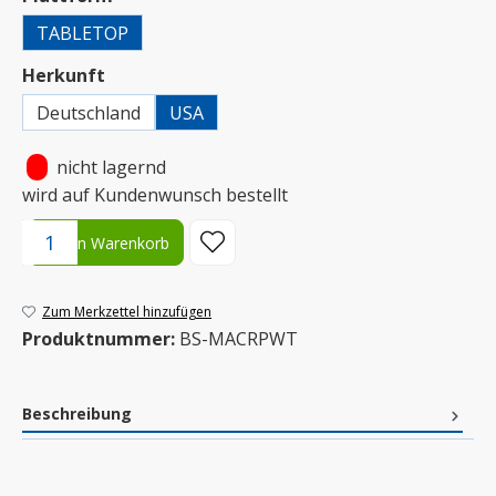
TABLETOP
auswählen
Herkunft
Deutschland
USA
•
nicht lagernd
wird auf Kundenwunsch bestellt
Produkt Anzahl: Gib den gewünschten Wert ein oder benutze die S
In den Warenkorb
Zum Merkzettel hinzufügen
Produktnummer:
BS-MACRPWT
Beschreibung