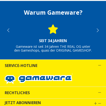
Warum Gameware?
SEIT 34 JAHREN
Gameware ist seit 34 Jahren THE REAL OG unter
den Gameshops, quasi der ORIGINAL GAMESHOP.
SERVICE-HOTLINE
RECHTLICHES
JETZT ABONNIEREN