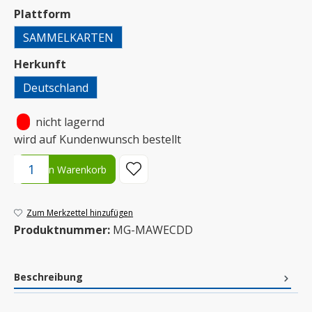
auswählen
Plattform
SAMMELKARTEN
auswählen
Herkunft
Deutschland
•
nicht lagernd
wird auf Kundenwunsch bestellt
Produkt Anzahl: Gib den gewünschten Wert ein oder benutze die S
In den Warenkorb
Zum Merkzettel hinzufügen
Produktnummer:
MG-MAWECDD
Beschreibung