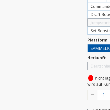
Commander
Draft Boos
Jumpstart
Set Booste
a
Plattform
SAMMELK
a
Herkunft
Deutschla
(Diese
•
nicht la
wird auf Ku
Produkt Anzah