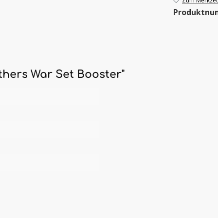
Zum Merkzett
Produktnu
hers War Set Booster"