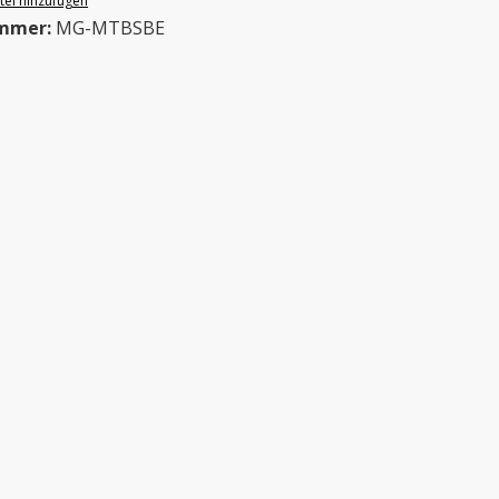
el hinzufügen
mmer:
MG-MTBSBE