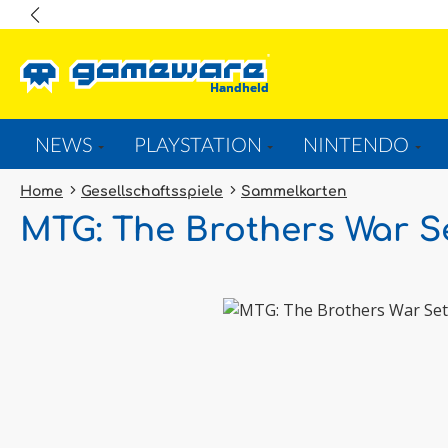
springen
Zur Hauptnavigation springen
NEWS
PLAYSTATION
NINTENDO
Home
Gesellschaftsspiele
Sammelkarten
MTG: The Brothers War S
Bildergalerie überspringen