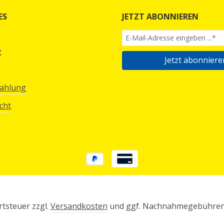
ES
JETZT ABONNIEREN
z
Jetzt abonniere
Zahlung
cht
rtsteuer zzgl.
Versandkosten
und ggf. Nachnahmegebühren,