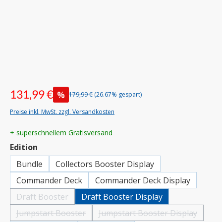
131,99 €
%
179,99 €
(26.67% gespart)
Preise inkl. MwSt. zzgl. Versandkosten
+ superschnellem Gratisversand
auswählen
Edition
Bundle
Collectors Booster Display
Commander Deck
Commander Deck Display
Draft Booster
Draft Booster Display
(Diese Option ist zurzeit nicht verfügbar.)
Jumpstart Booster
Jumpstart Booster Display
(Diese Option ist zurzeit nicht verfügbar.)
(Diese Option ist zurzeit ni