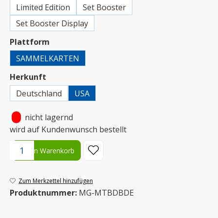
Limited Edition
Set Booster
Set Booster Display
auswählen
Plattform
SAMMELKARTEN
auswählen
Herkunft
Deutschland
USA
•
nicht lagernd
wird auf Kundenwunsch bestellt
Produkt Anzahl: Gib den gewünschten Wert ein oder benutze die S
In den Warenkorb
Zum Merkzettel hinzufügen
Produktnummer:
MG-MTBDBDE