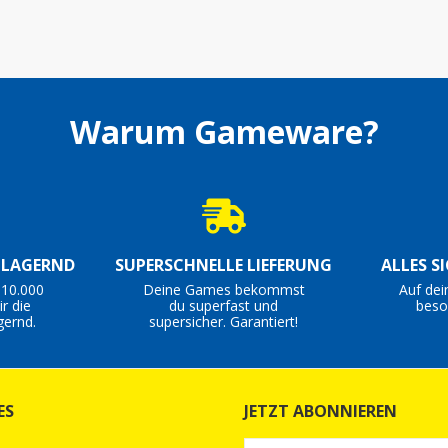
Warum Gameware?
S LAGERND
SUPERSCHNELLE LIEFERUNG
ALLES S
 10.000
Deine Games bekommst
Auf dei
r die
du superfast und
beso
gernd.
supersicher. Garantiert!
ES
JETZT ABONNIEREN