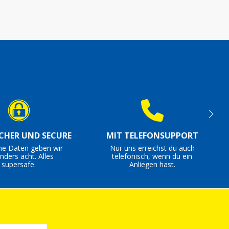
ICHER UND SECURE
MIT TELEFONSUPPORT
ne Daten geben wir
Nur uns erreichst du auch
nders acht. Alles
telefonisch, wenn du ein
supersafe.
Anliegen hast.