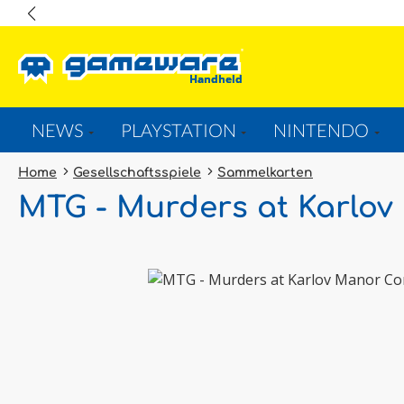
springen
Zur Hauptnavigation springen
NEWS
PLAYSTATION
NINTENDO
Home
Gesellschaftsspiele
Sammelkarten
MTG - Murders at Karlov
Bildergalerie überspringen