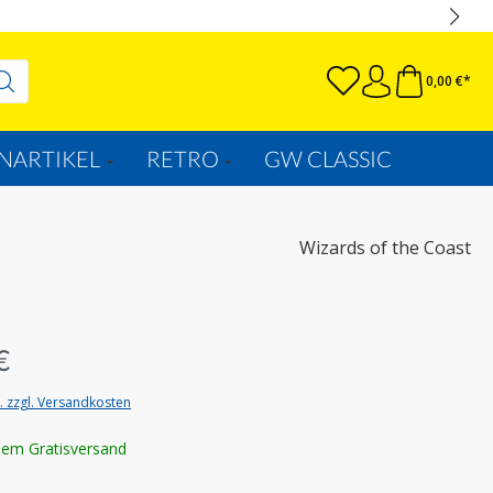
0,00 €*
NARTIKEL
RETRO
GW CLASSIC
Wizards of the Coast
€
t. zzgl. Versandkosten
lem Gratisversand
wählen