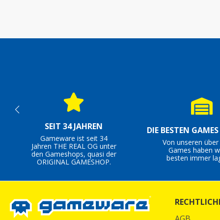
SEIT 34 JAHREN
DIE BESTEN GAME
Gameware ist seit 34
Von unseren über
Jahren THE REAL OG unter
Games haben wi
den Gameshops, quasi der
besten immer la
ORIGINAL GAMESHOP.
RECHTLICH
AGB