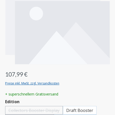
107,99 €
Preise inkl. MwSt. zzgl. Versandkosten
+ superschnellem Gratisversand
auswählen
Edition
Collectors Booster Display
Draft Booster
(Diese Option ist zurzeit nicht verfügbar.)