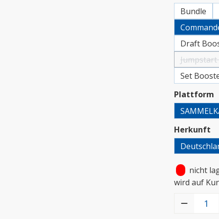
Bundle
Commander
Draft Boos
Jumpstart
Set Booste
a
Plattform
SAMMELK
a
Herkunft
Deutschla
•
nicht la
wird auf Ku
Produkt Anzah