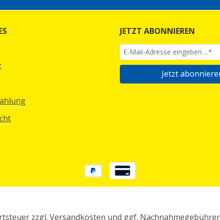
ES
JETZT ABONNIEREN
z
Jetzt abonniere
Zahlung
cht
rtsteuer zzgl.
Versandkosten
und ggf. Nachnahmegebühren,