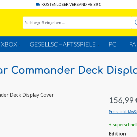
KOSTENLOSER VERSAND AB 39 €
XBOX
GESELLSCHAFTSSPIELE
PC
FA
War Commander Deck Displ
156,99 
Preise inkl. MwS
+ superschnel
aus
Edition