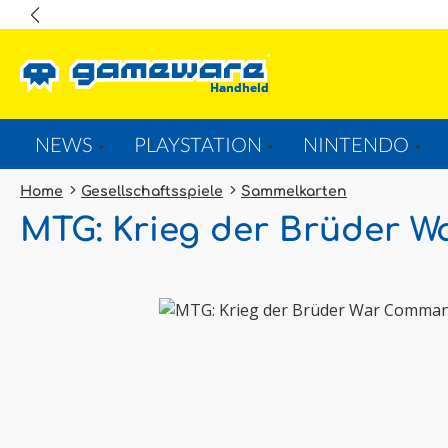
springen
Zur Hauptnavigation springen
NEWS
PLAYSTATION
NINTENDO
Home
Gesellschaftsspiele
Sammelkarten
MTG: Krieg der Brüder 
Bildergalerie überspringen