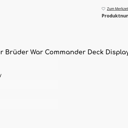
Zum Merkzett
Produktnu
er Brüder War Commander Deck Display
y