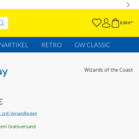
0,00 €*
NARTIKEL
RETRO
GW CLASSIC
ay
Wizards of the Coast
€
t. zzgl. Versandkosten
lem Gratisversand
wählen