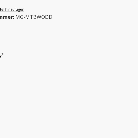
el hinzufügen
mmer:
MG-MTBWODD
"