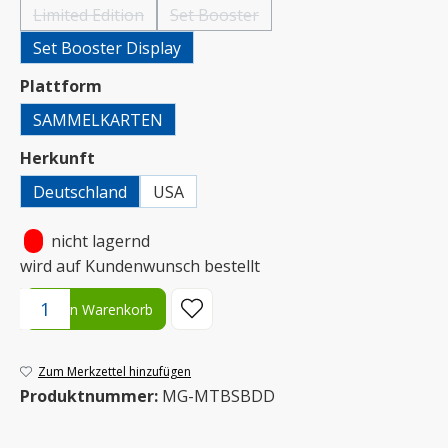
Limited Edition
Set Booster
(Diese Option ist zurzeit nicht verfügbar.)
(Diese Option ist zurzeit nicht verfügbar.)
Set Booster Display
auswählen
Plattform
SAMMELKARTEN
auswählen
Herkunft
Deutschland
USA
•
nicht lagernd
wird auf Kundenwunsch bestellt
Produkt Anzahl: Gib den gewünschten Wert ein oder benutze die S
In den Warenkorb
Zum Merkzettel hinzufügen
Produktnummer:
MG-MTBSBDD