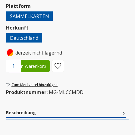
auswählen
Plattform
SAMMELKARTEN
auswählen
Herkunft
Deutschland
•
derzeit nicht lagernd
Produkt Anzahl: Gib den gewünschten Wert ein oder benutze die S
In den Warenkorb
Zum Merkzettel hinzufügen
Produktnummer:
MG-MLCCMDD
Beschreibung