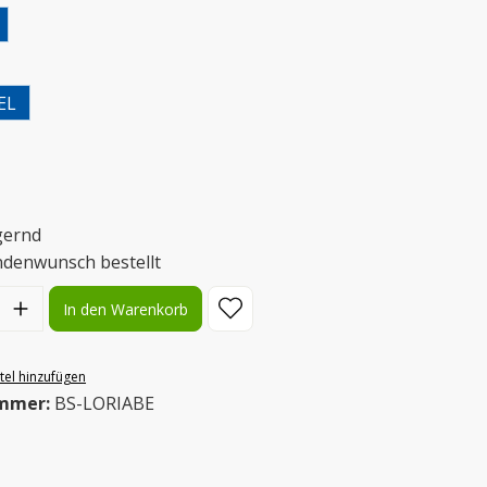
uswählen
EL
uswählen
gernd
ndenwunsch bestellt
l: Gib den gewünschten Wert ein oder benutze die Schaltflächen
In den Warenkorb
el hinzufügen
mmer:
BS-LORIABE