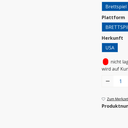
Brettspiel
a
Plattform
BRETTSPI
a
Herkunft
USA
•
nicht la
wird auf Ku
Produkt Anzah
Zum Merkzett
Produktnu