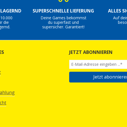
S LAGERND
SUPERSCHNELLE LIEFERUNG
ALLES S
 10.000
Deine Games bekommst
Auf dei
r die
du superfast und
beso
gernd.
supersicher. Garantiert!
ES
JETZT ABONNIEREN
z
Jetzt abonniere
Zahlung
cht