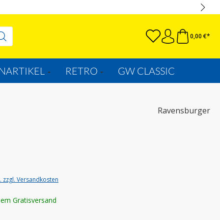
0,00 €*
NARTIKEL
RETRO
GW CLASSIC
Ravensburger
t. zzgl. Versandkosten
lem Gratisversand
wählen