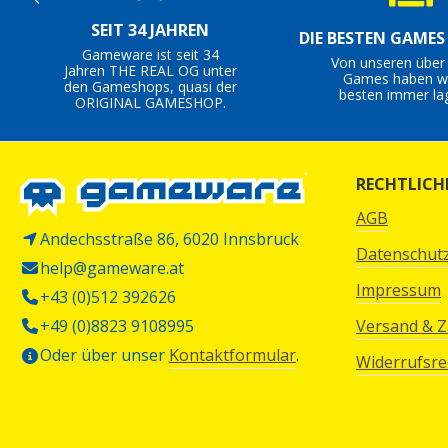
SEIT 34 JAHREN
DIE BESTEN GAME
Gameware ist seit 34
Von unseren über
Jahren THE REAL OG unter
Games haben wi
den Gameshops, quasi der
besten immer la
ORIGINAL GAMESHOP.
RECHTLICH
AGB
Andechsstraße 86, 6020 Innsbruck
Datenschut
help@gameware.at
Impressum
+43 (0)512 392626
+49 (0)8823 9108995
Versand & 
Oder über unser
Kontaktformular
.
Widerrufsre