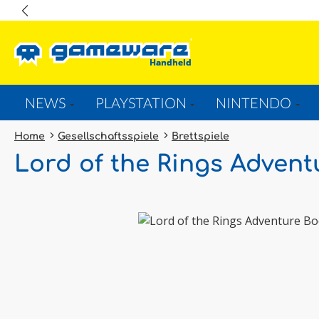
springen
Zur Hauptnavigation springen
NEWS
PLAYSTATION
NINTENDO
Home
Gesellschaftsspiele
Brettspiele
Lord of the Rings Advent
Bildergalerie überspringen