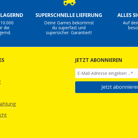
S LAGERND
SUPERSCHNELLE LIEFERUNG
ALLES S
 10.000
Deine Games bekommst
Auf dei
r die
du superfast und
beso
gernd.
supersicher. Garantiert!
ES
JETZT ABONNIEREN
z
Jetzt abonniere
Zahlung
cht