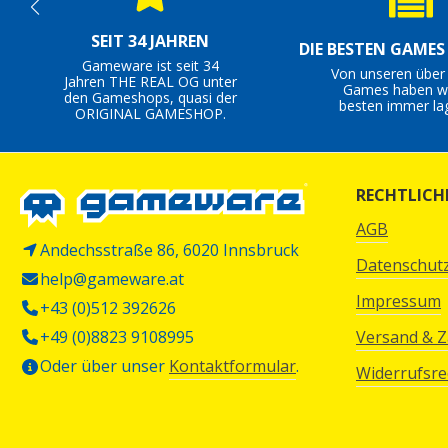
SEIT 34 JAHREN
DIE BESTEN GAME
Gameware ist seit 34
Von unseren über
Jahren THE REAL OG unter
Games haben wi
den Gameshops, quasi der
besten immer la
ORIGINAL GAMESHOP.
RECHTLICH
AGB
Andechsstraße 86, 6020 Innsbruck
Datenschut
help@gameware.at
Impressum
+43 (0)512 392626
+49 (0)8823 9108995
Versand & 
Oder über unser
Kontaktformular
.
Widerrufsre