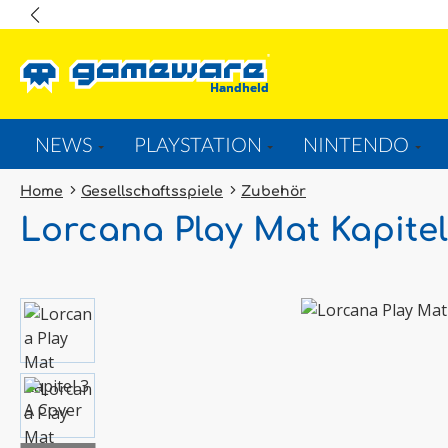
springen
Zur Hauptnavigation springen
NEWS
PLAYSTATION
NINTENDO
Home
Gesellschaftsspiele
Zubehör
Lorcana Play Mat Kapitel
Bildergalerie überspringen