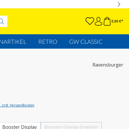
0,00 €*
NARTIKEL
RETRO
GW CLASSIC
Ravensburger
t. zzgl. Versandkosten
wählen
Booster Display
Booster Display Englisch
(Diese Option ist zurzeit nicht verfü