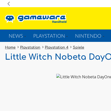
springen
Zur Hauptnavigation springen
NEWS
PLAYSTATION
NINTENDO
Home
Playstation
Playstation 4
Spiele
Little Witch Nobeta Day
Bildergalerie überspringen