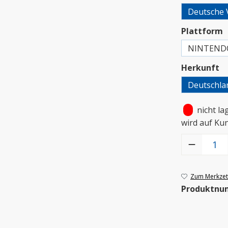
Deutsche 
a
Plattform
NINTEND
a
Herkunft
Deutschla
•
nicht la
wird auf Ku
Produkt Anzah
Zum Merkzett
Produktnu