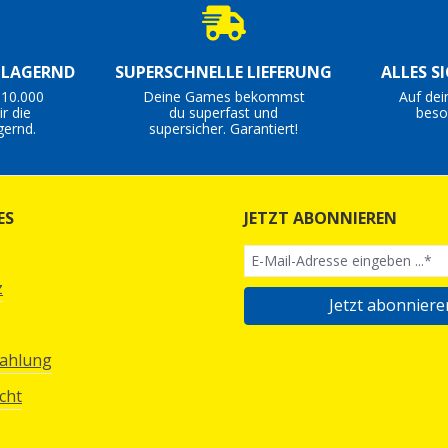
S LAGERND
SUPERSCHNELLE LIEFERUNG
ALLES S
 10.000
Deine Games bekommst
Auf dei
r die
du superfast und
beso
gernd.
supersicher. Garantiert!
ES
JETZT ABONNIEREN
z
Jetzt abonniere
Zahlung
cht