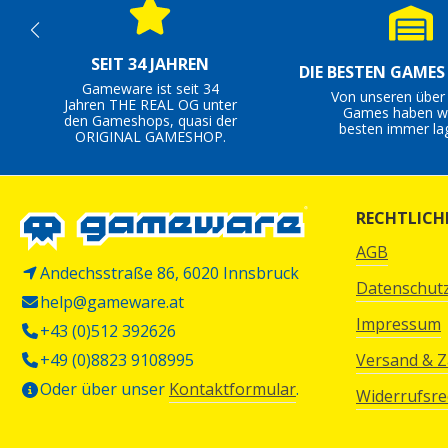
SEIT 34 JAHREN
DIE BESTEN GAME
Gameware ist seit 34
Von unseren über
Jahren THE REAL OG unter
Games haben wi
den Gameshops, quasi der
besten immer la
ORIGINAL GAMESHOP.
RECHTLICH
AGB
Andechsstraße 86, 6020 Innsbruck
Datenschut
help@gameware.at
Impressum
+43 (0)512 392626
+49 (0)8823 9108995
Versand & 
Oder über unser
Kontaktformular
.
Widerrufsre