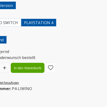
Version
uswählen
O SWITCH
PLAYSTATION 4
uswählen
nd
gernd
ndenwunsch bestellt
l: Gib den gewünschten Wert ein oder benutze die Schaltflächen
In den Warenkorb
el hinzufügen
mmer:
P4-LIWINO