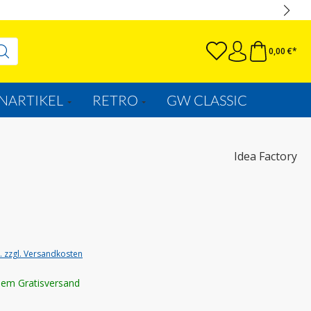
0,00 €*
NARTIKEL
RETRO
GW CLASSIC
Idea Factory
t. zzgl. Versandkosten
lem Gratisversand
wählen