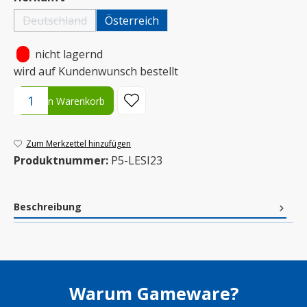
Deutschland
Österreich
(Diese Option ist zurzeit nicht verfügbar.)
•
nicht lagernd
wird auf Kundenwunsch bestellt
Produkt Anzahl: Gib den gewünschten Wert ein oder benutze die S
In den Warenkorb
Zum Merkzettel hinzufügen
Produktnummer:
P5-LESI23
Beschreibung
Warum Gameware?