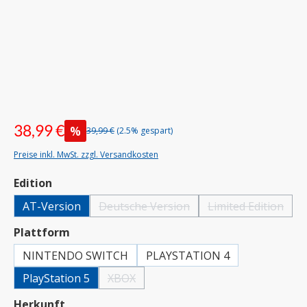
38,99 €
%
39,99 €
(2.5% gespart)
Preise inkl. MwSt. zzgl. Versandkosten
auswählen
Edition
AT-Version
Deutsche Version
Limited Edition
(Diese Option ist zurzeit nicht verfügbar.)
(Diese Option is
auswählen
Plattform
NINTENDO SWITCH
PLAYSTATION 4
PlayStation 5
XBOX
(Diese Option ist zurzeit nicht verfügbar.)
auswählen
Herkunft