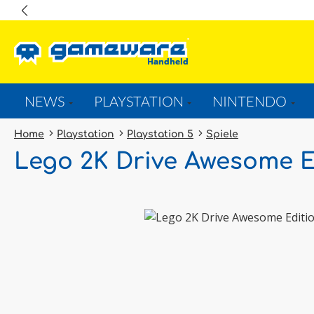
springen
Zur Hauptnavigation springen
NEWS
PLAYSTATION
NINTENDO
Home
Playstation
Playstation 5
Spiele
Lego 2K Drive Awesome Ed
Bildergalerie überspringen