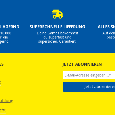
S LAGERND
SUPERSCHNELLE LIEFERUNG
ALLES S
 10.000
Deine Games bekommst
Auf dei
r die
du superfast und
beso
gernd.
supersicher. Garantiert!
ES
JETZT ABONNIEREN
z
Jetzt abonniere
Zahlung
cht