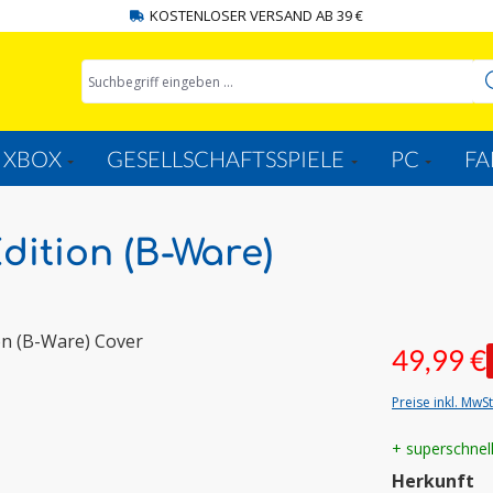
KOSTENLOSER VERSAND AB 39 €
XBOX
GESELLSCHAFTSSPIELE
PC
FA
ition (B-Ware)
49,99 €
Preise inkl. MwS
+ superschnel
a
Herkunft