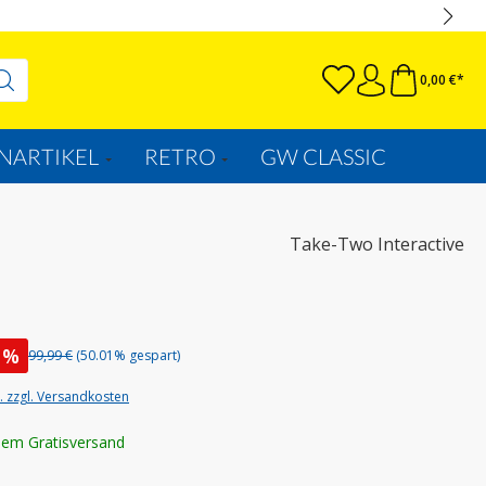
0,00 €*
NARTIKEL
RETRO
GW CLASSIC
Take-Two Interactive
%
99,99 €
(50.01% gespart)
t. zzgl. Versandkosten
lem Gratisversand
uswählen