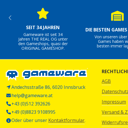
SEIT 34 JAHREN
DIE BESTEN GAME
Gameware ist seit 34
Von unseren über
Jahren THE REAL OG unter
Games haben wi
den Gameshops, quasi der
besten immer la
ORIGINAL GAMESHOP.
RECHTLICH
AGB
Andechsstraße 86, 6020 Innsbruck
Datenschut
help@gameware.at
Impressum
+43 (0)512 392626
+49 (0)8823 9108995
Versand & 
Oder über unser
Kontaktformular
.
Widerrufsre