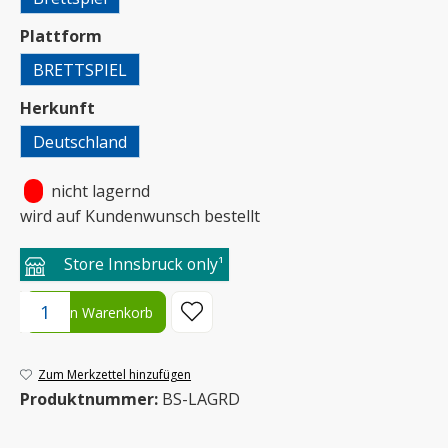
auswählen
Plattform
BRETTSPIEL
auswählen
Herkunft
Deutschland
•
nicht lagernd
wird auf Kundenwunsch bestellt
Store Innsbruck only¹
Produkt Anzahl: Gib den gewünschten Wert ein oder benutze die S
In den Warenkorb
Zum Merkzettel hinzufügen
Produktnummer:
BS-LAGRD