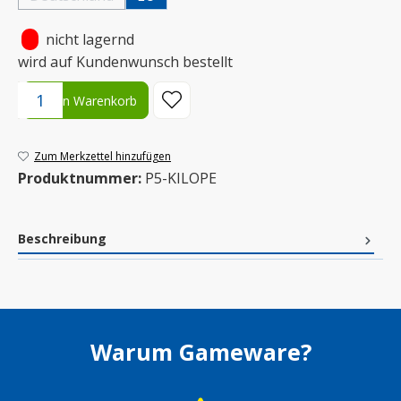
(Diese Option ist zurzeit nicht verfügbar.)
•
nicht lagernd
wird auf Kundenwunsch bestellt
Produkt Anzahl: Gib den gewünschten Wert ein oder benutze die S
In den Warenkorb
Zum Merkzettel hinzufügen
Produktnummer:
P5-KILOPE
Beschreibung
Warum Gameware?