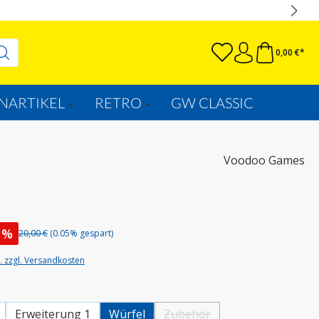
0,00 €*
NARTIKEL
RETRO
GW CLASSIC
Voodoo Games
%
20,00 €
(0.05% gespart)
t. zzgl. Versandkosten
wählen
Erweiterung 1
Würfel
Zubehör
(Diese Option ist zurzeit nicht ve