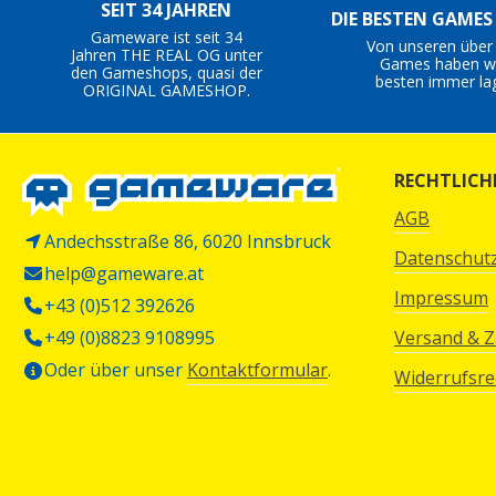
SEIT 34 JAHREN
DIE BESTEN GAME
Gameware ist seit 34
Von unseren über
Jahren THE REAL OG unter
Games haben wi
den Gameshops, quasi der
besten immer la
ORIGINAL GAMESHOP.
RECHTLICH
AGB
Andechsstraße 86, 6020 Innsbruck
Datenschut
help@gameware.at
Impressum
+43 (0)512 392626
+49 (0)8823 9108995
Versand & 
Oder über unser
Kontaktformular
.
Widerrufsre