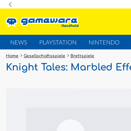
springen
Zur Hauptnavigation springen
NEWS
PLAYSTATION
NINTENDO
Home
Gesellschaftsspiele
Brettspiele
Knight Tales: Marbled Eff
Bildergalerie überspringen