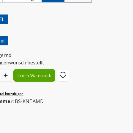
uswählen
EL
uswählen
nd
gernd
ndenwunsch bestellt
l: Gib den gewünschten Wert ein oder benutze die Schaltflächen
In den Warenkorb
el hinzufügen
mmer:
BS-KNTAMD