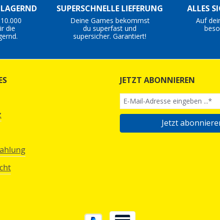
S LAGERND
SUPERSCHNELLE LIEFERUNG
ALLES S
 10.000
Deine Games bekommst
Auf dei
r die
du superfast und
beso
gernd.
supersicher. Garantiert!
ES
JETZT ABONNIEREN
z
Jetzt abonniere
Zahlung
cht