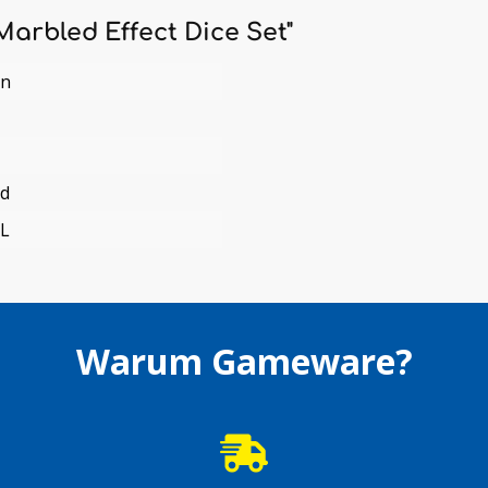
Marbled Effect Dice Set"
en
nd
L
Warum Gameware?