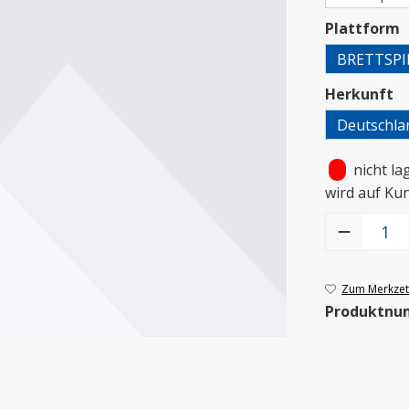
a
Plattform
BRETTSPI
a
Herkunft
Deutschla
•
nicht la
wird auf Ku
Produkt Anzah
Zum Merkzett
Produktnu