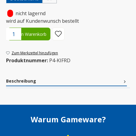
(Diese Option ist zurzeit nicht verfügbar.)
•
nicht lagernd
wird auf Kundenwunsch bestellt
Produkt Anzahl: Gib den gewünschten Wert ein oder benutze die S
In den Warenkorb
Zum Merkzettel hinzufügen
Produktnummer:
P4-KIFRD
Beschreibung
Warum Gameware?