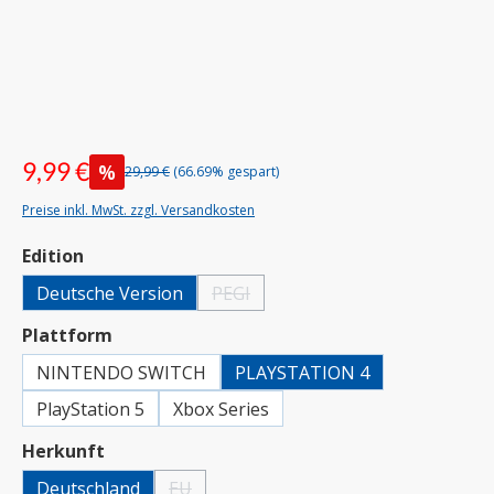
9,99 €
%
29,99 €
(66.69% gespart)
Preise inkl. MwSt. zzgl. Versandkosten
auswählen
Edition
Deutsche Version
PEGI
(Diese Option ist zurzeit nicht verfügbar.)
auswählen
Plattform
NINTENDO SWITCH
PLAYSTATION 4
PlayStation 5
Xbox Series
auswählen
Herkunft
Deutschland
EU