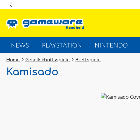
springen
Zur Hauptnavigation springen
NEWS
PLAYSTATION
NINTENDO
Home
Gesellschaftsspiele
Brettspiele
Kamisado
Bildergalerie überspringen