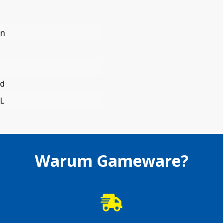
en
nd
L
Warum Gameware?