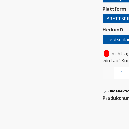
a
Plattform
BRETTSPI
a
Herkunft
Deutschla
•
nicht la
wird auf Ku
Produkt Anzah
Zum Merkzett
Produktnu