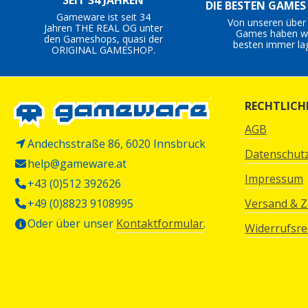
SEIT 34 JAHREN
DIE BESTEN GAME
Gameware ist seit 34
Von unseren über
Jahren THE REAL OG unter
Games haben wi
den Gameshops, quasi der
besten immer la
ORIGINAL GAMESHOP.
RECHTLICH
AGB
Andechsstraße 86, 6020 Innsbruck
Datenschut
help@gameware.at
Impressum
+43 (0)512 392626
+49 (0)8823 9108995
Versand & 
Oder über unser
Kontaktformular
.
Widerrufsre