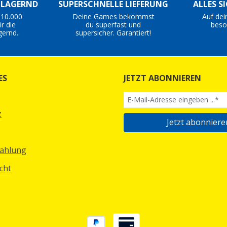
S LAGERND
SUPERSCHNELLE LIEFERUNG
ALLES S
 10.000
Deine Games bekommst
Auf dei
r die
du superfast und
beso
gernd.
supersicher. Garantiert!
ES
JETZT ABONNIEREN
z
Jetzt abonniere
Zahlung
cht