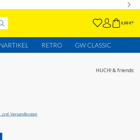
0,00 €*
NARTIKEL
RETRO
GW CLASSIC
HUCH! & friends
t. zzgl. Versandkosten
wählen