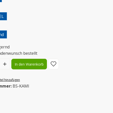
uswählen
EL
uswählen
nd
gernd
ndenwunsch bestellt
l: Gib den gewünschten Wert ein oder benutze die Schaltflächen
In den Warenkorb
el hinzufügen
mmer:
BS-KAMI