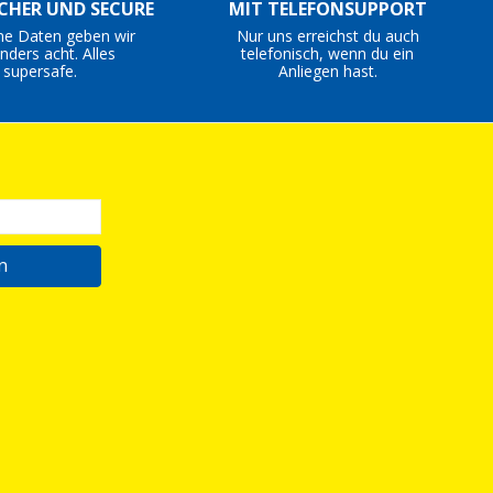
ICHER UND SECURE
MIT TELEFONSUPPORT
ne Daten geben wir
Nur uns erreichst du auch
nders acht. Alles
telefonisch, wenn du ein
supersafe.
Anliegen hast.
n