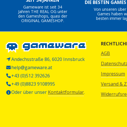
SEIT 34 JAHREN
DIE BESTEN GAME
Gameware ist seit 34
Von unseren über
Jahren THE REAL OG unter
Games haben wi
den Gameshops, quasi der
besten immer la
ORIGINAL GAMESHOP.
RECHTLICH
AGB
Andechsstraße 86, 6020 Innsbruck
Datenschut
help@gameware.at
Impressum
+43 (0)512 392626
+49 (0)8823 9108995
Versand & 
Oder über unser
Kontaktformular
.
Widerrufsre