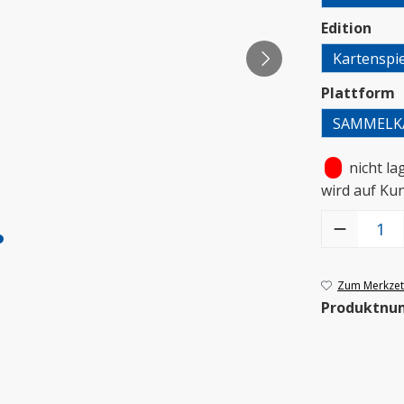
aus
Edition
Kartenspie
a
Plattform
SAMMELK
•
nicht la
wird auf Ku
Produkt Anzah
Zum Merkzett
Produktnu