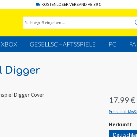
KOSTENLOSER VERSAND AB 39 €
XBOX
GESELLSCHAFTSSPIELE
PC
FA
l Digger
17,99 €
Preise inkl. MwS
a
Herkunft
Deutschla