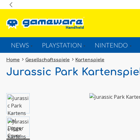
springen
Zur Hauptnavigation springen
NEWS
PLAYSTATION
NINTENDO
Home
Gesellschaftsspiele
Kartenspiele
Jurassic Park Kartenspie
Bildergalerie überspringen