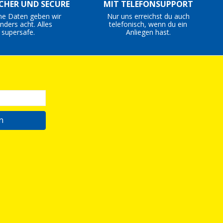
ICHER UND SECURE
MIT TELEFONSUPPORT
ne Daten geben wir
Nur uns erreichst du auch
nders acht. Alles
telefonisch, wenn du ein
supersafe.
Anliegen hast.
n