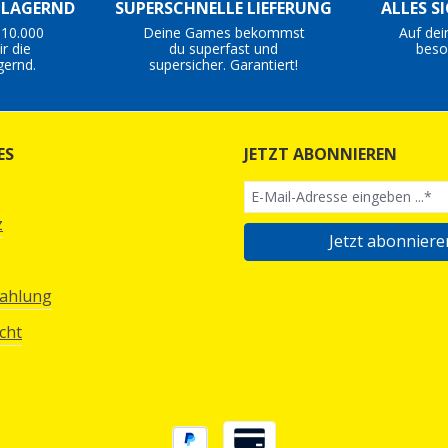
S LAGERND
SUPERSCHNELLE LIEFERUNG
ALLES S
 10.000
Deine Games bekommst
Auf dei
r die
du superfast und
beso
gernd.
supersicher. Garantiert!
ES
JETZT ABONNIEREN
z
Jetzt abonniere
Zahlung
cht