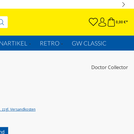
0,00 €*
NARTIKEL
RETRO
GW CLASSIC
Doctor Collector
t. zzgl. Versandkosten
uswählen
nd