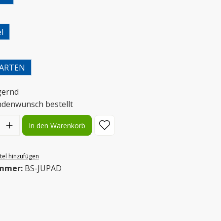
wählen
l
uswählen
ARTEN
gernd
ndenwunsch bestellt
l: Gib den gewünschten Wert ein oder benutze die Schaltflächen
In den Warenkorb
el hinzufügen
mmer:
BS-JUPAD