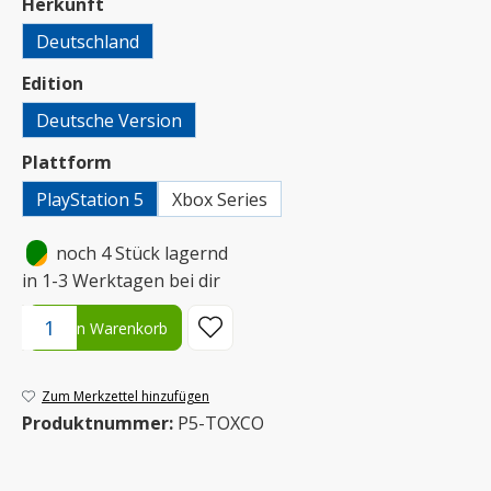
auswählen
Herkunft
Deutschland
auswählen
Edition
Deutsche Version
auswählen
Plattform
PlayStation 5
Xbox Series
•
noch 4 Stück lagernd
in 1-3 Werktagen bei dir
Produkt Anzahl: Gib den gewünschten Wert ein oder benutze die S
In den Warenkorb
Zum Merkzettel hinzufügen
Produktnummer:
P5-TOXCO