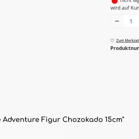
•
nicht la
wird auf Ku
Produkt Anzah
Zum Merkzett
Produktnu
e Adventure Figur Chozokado 15cm"