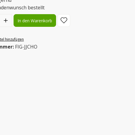
gernd
ndenwunsch bestellt
l: Gib den gewünschten Wert ein oder benutze die Schaltflächen
In den Warenkorb
el hinzufügen
mmer:
FIG-JJCHO