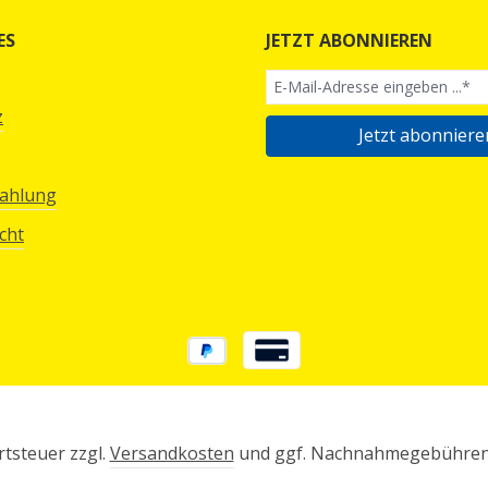
ES
JETZT ABONNIEREN
z
Jetzt abonniere
Zahlung
cht
rtsteuer zzgl.
Versandkosten
und ggf. Nachnahmegebühren,