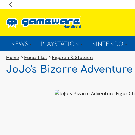
springen
Zur Hauptnavigation springen
NEWS
PLAYSTATION
NINTENDO
Home
Fanartikel
Figuren & Statuen
JoJo's Bizarre Adventur
Bildergalerie überspringen