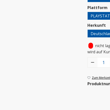
a
Plattform
PLAYSTAT
a
Herkunft
Deutschla
•
nicht la
wird auf Ku
Produkt Anzah
Zum Merkzett
Produktnu