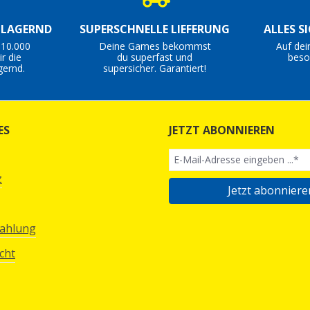
S LAGERND
SUPERSCHNELLE LIEFERUNG
ALLES S
 10.000
Deine Games bekommst
Auf dei
r die
du superfast und
beso
gernd.
supersicher. Garantiert!
ES
JETZT ABONNIEREN
z
Jetzt abonniere
Zahlung
cht