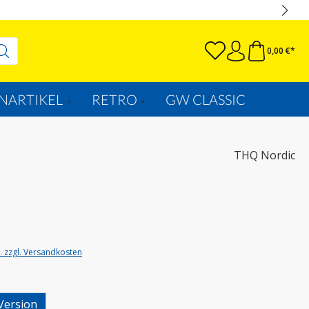
0,00 €*
NARTIKEL
RETRO
GW CLASSIC
THQ Nordic
t. zzgl. Versandkosten
wählen
Version