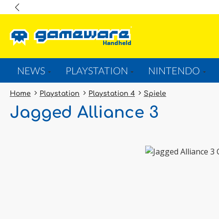
springen
Zur Hauptnavigation springen
NEWS
PLAYSTATION
NINTENDO
Home
Playstation
Playstation 4
Spiele
Jagged Alliance 3
Bildergalerie überspringen