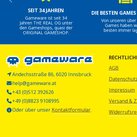
SEIT 34 JAHREN
DIE BESTEN GAME
Gameware ist seit 34
Von unseren über
Jahren THE REAL OG unter
Games haben wi
den Gameshops, quasi der
besten immer la
ORIGINAL GAMESHOP.
RECHTLICH
AGB
Andechsstraße 86, 6020 Innsbruck
Datenschut
help@gameware.at
Impressum
+43 (0)512 392626
+49 (0)8823 9108995
Versand & 
Oder über unser
Kontaktformular
.
Widerrufsre