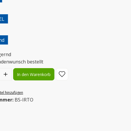
uswählen
EL
uswählen
nd
gernd
ndenwunsch bestellt
l: Gib den gewünschten Wert ein oder benutze die Schaltflächen
In den Warenkorb
el hinzufügen
mmer:
BS-IRTO