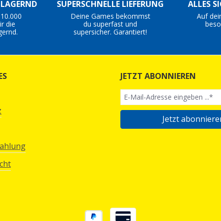
S LAGERND
SUPERSCHNELLE LIEFERUNG
ALLES S
 10.000
Deine Games bekommst
Auf dei
r die
du superfast und
beso
gernd.
supersicher. Garantiert!
ES
JETZT ABONNIEREN
z
Jetzt abonniere
Zahlung
cht