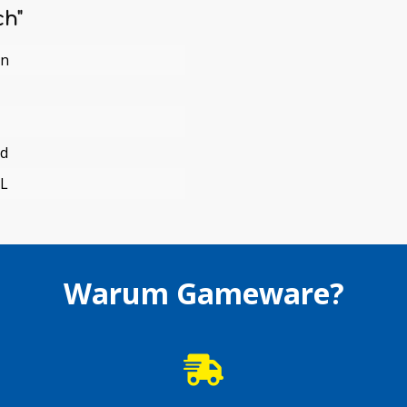
ch"
en
nd
L
Warum Gameware?