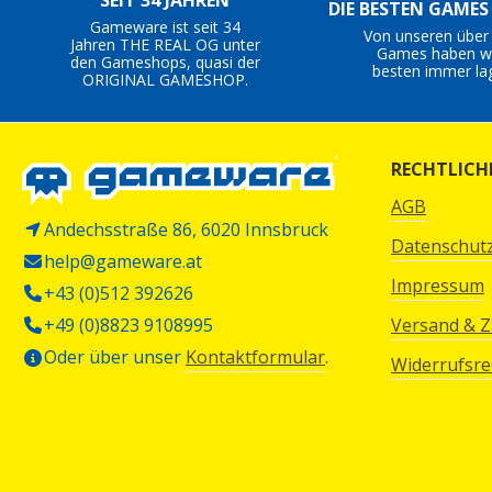
SEIT 34 JAHREN
DIE BESTEN GAME
Gameware ist seit 34
Von unseren über
Jahren THE REAL OG unter
Games haben wi
den Gameshops, quasi der
besten immer la
ORIGINAL GAMESHOP.
RECHTLICH
AGB
Andechsstraße 86, 6020 Innsbruck
Datenschut
help@gameware.at
Impressum
+43 (0)512 392626
+49 (0)8823 9108995
Versand & 
Oder über unser
Kontaktformular
.
Widerrufsre