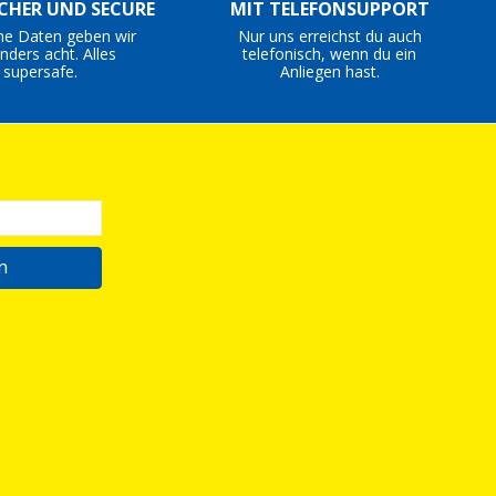
ICHER UND SECURE
MIT TELEFONSUPPORT
ne Daten geben wir
Nur uns erreichst du auch
nders acht. Alles
telefonisch, wenn du ein
supersafe.
Anliegen hast.
n