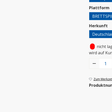
a
Plattform
BRETTSPI
a
Herkunft
Deutschla
•
nicht la
wird auf Ku
Produkt Anzah
Zum Merkzett
Produktnu