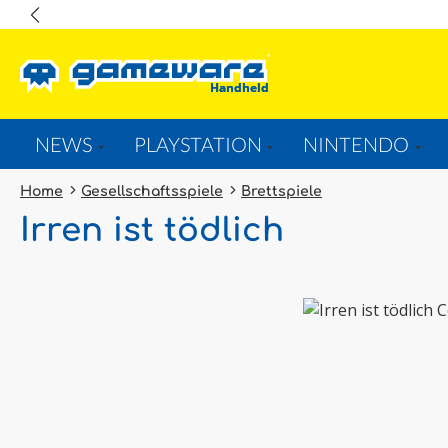
springen
Zur Hauptnavigation springen
NEWS
PLAYSTATION
NINTENDO
Home
Gesellschaftsspiele
Brettspiele
Irren ist tödlich
Bildergalerie überspringen