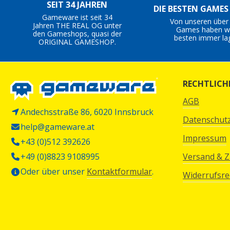
SEIT 34 JAHREN
DIE BESTEN GAME
Gameware ist seit 34
Von unseren über
Jahren THE REAL OG unter
Games haben wi
den Gameshops, quasi der
besten immer la
ORIGINAL GAMESHOP.
RECHTLICH
AGB
Andechsstraße 86, 6020 Innsbruck
Datenschut
help@gameware.at
Impressum
+43 (0)512 392626
+49 (0)8823 9108995
Versand & 
Oder über unser
Kontaktformular
.
Widerrufsre