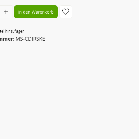
l: Gib den gewünschten Wert ein oder benutze die Schaltflächen
In den Warenkorb
el hinzufügen
mmer:
MS-CDIRSKE