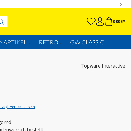
0,00 €*
NARTIKEL
RETRO
GW CLASSIC
Topware Interactive
t. zzgl. Versandkosten
gernd
ndenwunsch bestellt