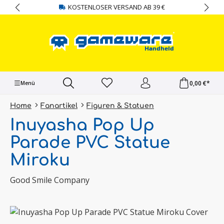
KOSTENLOSER VERSAND AB 39 €
alt springen
0,00 €*
Menü
Home
Fanartikel
Figuren & Statuen
Inuyasha Pop Up
Parade PVC Statue
Miroku
Good Smile Company
Bildergalerie überspringen