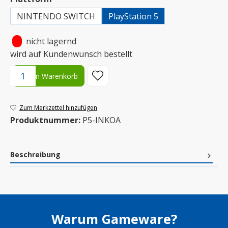
NINTENDO SWITCH
PlayStation 5
•
nicht lagernd
wird auf Kundenwunsch bestellt
Produkt Anzahl: Gib den gewünschten Wert ein oder benutze die S
In den Warenkorb
Zum Merkzettel hinzufügen
Produktnummer:
P5-INKOA
Beschreibung
Warum Gameware?