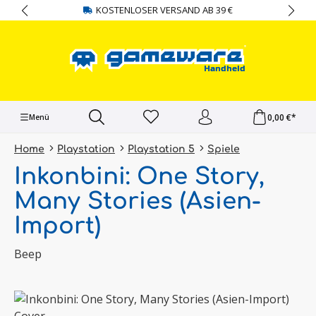
KOSTENLOSER VERSAND AB 39 €
alt springen
0,00 €*
Menü
Home
Playstation
Playstation 5
Spiele
Inkonbini: One Story,
Many Stories (Asien-
Import)
Beep
Bildergalerie überspringen