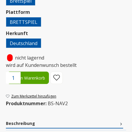
Brettspiel
auswählen
Plattform
BRETTSPIEL
auswählen
Herkunft
Deutschland
•
nicht lagernd
wird auf Kundenwunsch bestellt
Produkt Anzahl: Gib den gewünschten Wert ein oder benutze die S
In den Warenkorb
Zum Merkzettel hinzufügen
Produktnummer:
BS-NAV2
Beschreibung