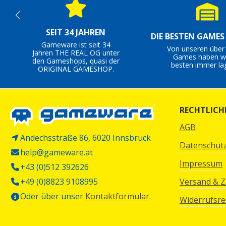
SEIT 34 JAHREN
DIE BESTEN GAME
Gameware ist seit 34
Von unseren über
Jahren THE REAL OG unter
Games haben wi
den Gameshops, quasi der
besten immer la
ORIGINAL GAMESHOP.
RECHTLICH
AGB
Andechsstraße 86, 6020 Innsbruck
Datenschut
help@gameware.at
Impressum
+43 (0)512 392626
+49 (0)8823 9108995
Versand & 
Oder über unser
Kontaktformular
.
Widerrufsre