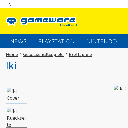
springen
Zur Hauptnavigation springen
NEWS
PLAYSTATION
NINTENDO
Home
Gesellschaftsspiele
Brettspiele
Iki
Bildergalerie überspringen