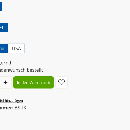
uswählen
EL
uswählen
nd
USA
gernd
ndenwunsch bestellt
l: Gib den gewünschten Wert ein oder benutze die Schaltflächen
In den Warenkorb
el hinzufügen
mmer:
BS-IKI