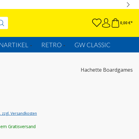
0,00 €*
NARTIKEL
RETRO
GW CLASSIC
Hachette Boardgames
t. zzgl. Versandkosten
lem Gratisversand
wählen