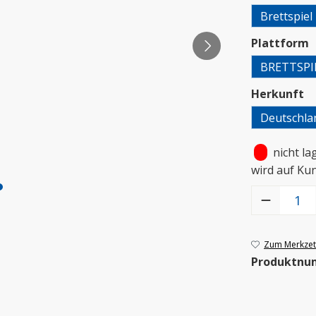
Brettspiel
a
Plattform
BRETTSPI
a
Herkunft
Deutschla
•
nicht la
wird auf Ku
Produkt Anzah
Zum Merkzett
Produktnu