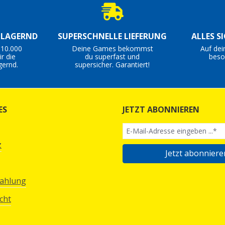
S LAGERND
SUPERSCHNELLE LIEFERUNG
ALLES S
 10.000
Deine Games bekommst
Auf dei
r die
du superfast und
beso
gernd.
supersicher. Garantiert!
ES
JETZT ABONNIEREN
z
Jetzt abonniere
Zahlung
cht