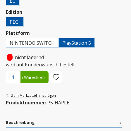
EU
auswählen
Edition
PEGI
auswählen
Plattform
NINTENDO SWITCH
PlayStation 5
•
nicht lagernd
wird auf Kundenwunsch bestellt
Produkt Anzahl: Gib den gewünschten Wert ein oder benutze die S
In den Warenkorb
Zum Merkzettel hinzufügen
Produktnummer:
P5-HAPLE
Beschreibung