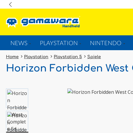
springen
Zur Hauptnavigation springen
NEWS
PLAYSTATION
NINTENDO
Home
Playstation
Playstation 5
Spiele
Horizon Forbidden West 
Bildergalerie überspringen