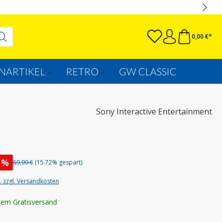
0,00 €*
NARTIKEL
RETRO
GW CLASSIC
Sony Interactive Entertainment
%
69,99 €
(15.72% gespart)
t. zzgl. Versandkosten
lem Gratisversand
wählen