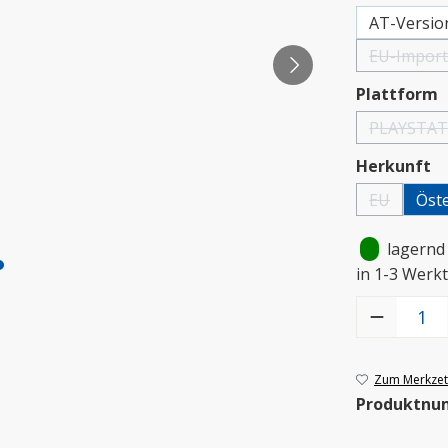
AT-Versio
EU-Import
(Diese 
a
Plattform
PLAYSTAT
(Di
a
Herkunft
EU
Öste
(Diese Option
•
lagernd
in 1-3 Werkt
Produkt Anzah
Zum Merkzett
Produktnu