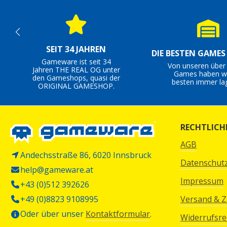
SEIT 34 JAHREN
DIE BESTEN GAME
Gameware ist seit 34
Von unseren über
Jahren THE REAL OG unter
Games haben wi
den Gameshops, quasi der
besten immer la
ORIGINAL GAMESHOP.
RECHTLICH
AGB
Andechsstraße 86, 6020 Innsbruck
Datenschut
help@gameware.at
Impressum
+43 (0)512 392626
+49 (0)8823 9108995
Versand & 
Oder über unser
Kontaktformular
.
Widerrufsre