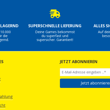
S LAGERND
SUPERSCHNELLE LIEFERUNG
ALLES S
 10.000
Deine Games bekommst
Auf dei
r die
du superfast und
beso
gernd.
supersicher. Garantiert!
ES
JETZT ABONNIEREN
z
Jetzt abonniere
Zahlung
cht