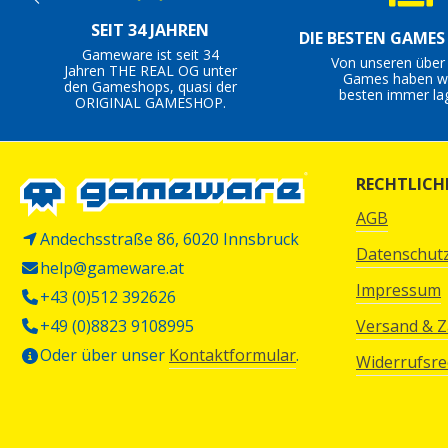
SEIT 34 JAHREN
DIE BESTEN GAME
Gameware ist seit 34
Von unseren über
Jahren THE REAL OG unter
Games haben wi
den Gameshops, quasi der
besten immer la
ORIGINAL GAMESHOP.
RECHTLICH
AGB
Andechsstraße 86, 6020 Innsbruck
Datenschut
help@gameware.at
Impressum
+43 (0)512 392626
+49 (0)8823 9108995
Versand & 
Oder über unser
Kontaktformular
.
Widerrufsre