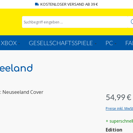
KOSTENLOSER VERSAND AB 39 €
XBOX
GESELLSCHAFTSSPIELE
PC
FA
seeland
54,99 €
Preise inkl. MwS
+ superschnel
aus
Edition