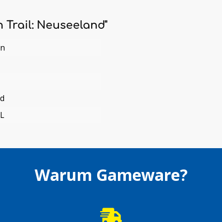
 Trail: Neuseeland"
en
nd
L
Warum Gameware?