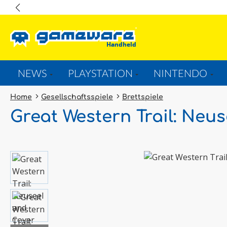
springen
Zur Hauptnavigation springen
NEWS
PLAYSTATION
NINTENDO
Home
Gesellschaftsspiele
Brettspiele
Great Western Trail: Neu
Bildergalerie überspringen