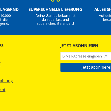
S LAGERND
SUPERSCHNELLE LIEFERUNG
ALLES S
 10.000
Deine Games bekommst
Auf dei
r die
du superfast und
beso
gernd.
supersicher. Garantiert!
ES
JETZT ABONNIEREN
z
Jetzt abonniere
Zahlung
cht