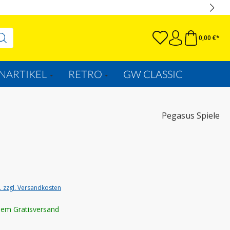
0,00 €*
NARTIKEL
RETRO
GW CLASSIC
Pegasus Spiele
t. zzgl. Versandkosten
lem Gratisversand
wählen