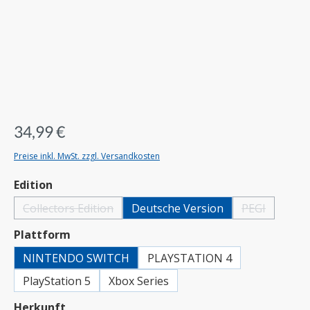
34,99 €
Preise inkl. MwSt. zzgl. Versandkosten
auswählen
Edition
Collectors Edition
Deutsche Version
PEGI
(Diese Option ist zurzeit nicht verfügbar.)
(Diese Option i
auswählen
Plattform
NINTENDO SWITCH
PLAYSTATION 4
PlayStation 5
Xbox Series
auswählen
Herkunft