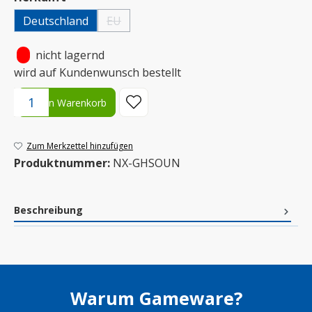
Deutschland
EU
(Diese Option ist zurzeit nicht verfügbar.)
•
nicht lagernd
wird auf Kundenwunsch bestellt
Produkt Anzahl: Gib den gewünschten Wert ein oder benutze die S
In den Warenkorb
Zum Merkzettel hinzufügen
Produktnummer:
NX-GHSOUN
Beschreibung
Warum Gameware?