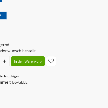
uswählen
EL
uswählen
gernd
ndenwunsch bestellt
l: Gib den gewünschten Wert ein oder benutze die Schaltflächen
In den Warenkorb
el hinzufügen
mmer:
BS-GELE