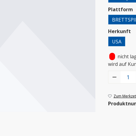
a
Plattform
BRETTSPI
a
Herkunft
USA
•
nicht la
wird auf Ku
Produkt Anzah
Zum Merkzett
Produktnu