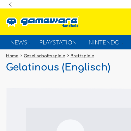
springen
Zur Hauptnavigation springen
NEWS
PLAYSTATION
NINTENDO
Home
Gesellschaftsspiele
Brettspiele
Gelatinous (Englisch)
Bildergalerie überspringen