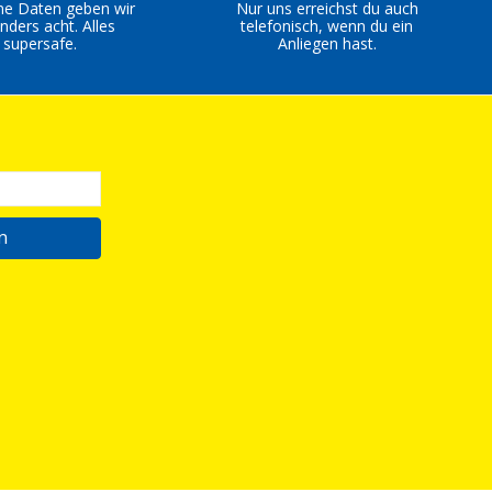
ne Daten geben wir
Nur uns erreichst du auch
nders acht. Alles
telefonisch, wenn du ein
supersafe.
Anliegen hast.
n