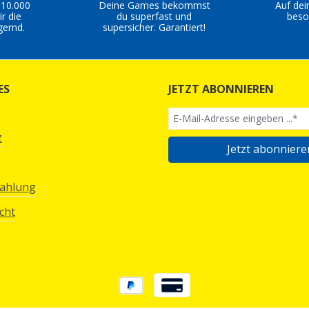
 10.000
Deine Games bekommst
Auf dei
r die
du superfast und
beso
gernd.
supersicher. Garantiert!
ES
JETZT ABONNIEREN
z
Jetzt abonniere
Zahlung
cht