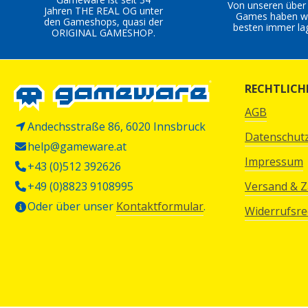
Von unseren über
Jahren THE REAL OG unter
Games haben wi
den Gameshops, quasi der
besten immer la
ORIGINAL GAMESHOP.
RECHTLICH
AGB
Andechsstraße 86, 6020 Innsbruck
Datenschut
help@gameware.at
Impressum
+43 (0)512 392626
+49 (0)8823 9108995
Versand & 
Oder über unser
Kontaktformular
.
Widerrufsre