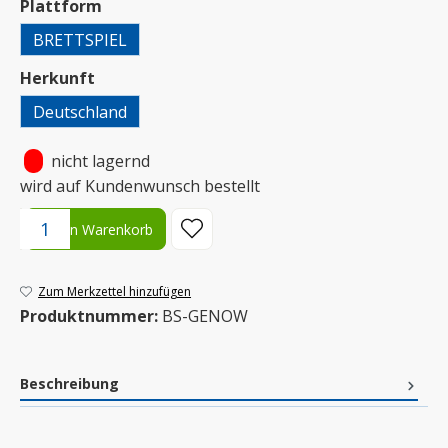
auswählen
Plattform
BRETTSPIEL
auswählen
Herkunft
Deutschland
•
nicht lagernd
wird auf Kundenwunsch bestellt
Produkt Anzahl: Gib den gewünschten Wert ein oder benutze die S
In den Warenkorb
Zum Merkzettel hinzufügen
Produktnummer:
BS-GENOW
Beschreibung