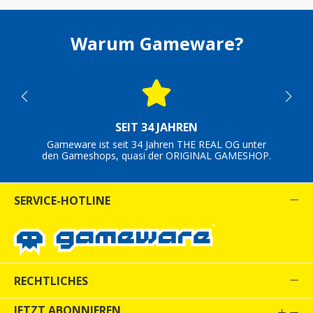
Warum Gameware?
SEIT 34 JAHREN
Gameware ist seit 34 Jahren THE REAL OG unter
den Gameshops, quasi der ORIGINAL GAMESHOP.
SERVICE-HOTLINE
RECHTLICHES
JETZT ABONNIEREN