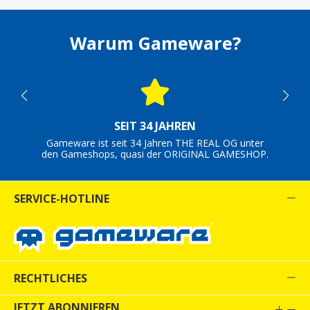
Warum Gameware?
SEIT 34 JAHREN
Gameware ist seit 34 Jahren THE REAL OG unter
den Gameshops, quasi der ORIGINAL GAMESHOP.
SERVICE-HOTLINE
RECHTLICHES
JETZT ABONNIEREN