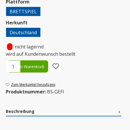
auswählen
Plattform
BRETTSPIEL
auswählen
Herkunft
Deutschland
•
nicht lagernd
wird auf Kundenwunsch bestellt
Produkt Anzahl: Gib den gewünschten Wert ein oder benutze die S
In den Warenkorb
Zum Merkzettel hinzufügen
Produktnummer:
BS-GEFI
Beschreibung