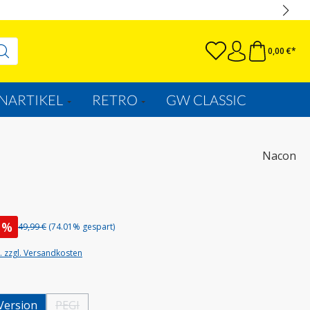
0,00 €*
NARTIKEL
RETRO
GW CLASSIC
Nacon
%
49,99 €
(74.01% gespart)
t. zzgl. Versandkosten
wählen
Version
PEGI
(Diese Option ist zurzeit nicht verfügbar.)