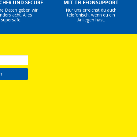
ICHER UND SECURE
MIT TELEFONSUPPORT
ne Daten geben wir
Nur uns erreichst du auch
nders acht. Alles
telefonisch, wenn du ein
supersafe.
Anliegen hast.
n