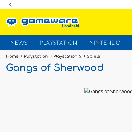
springen
Zur Hauptnavigation springen
NEWS
PLAYSTATION
NINTENDO
Home
Playstation
Playstation 5
Spiele
Gangs of Sherwood
Bildergalerie überspringen