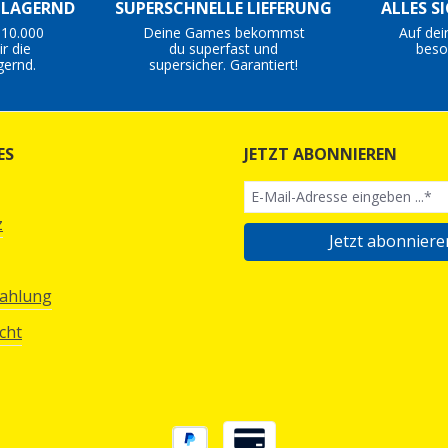
S LAGERND
SUPERSCHNELLE LIEFERUNG
ALLES S
 10.000
Deine Games bekommst
Auf dei
r die
du superfast und
beso
gernd.
supersicher. Garantiert!
ES
JETZT ABONNIEREN
z
Jetzt abonniere
Zahlung
cht