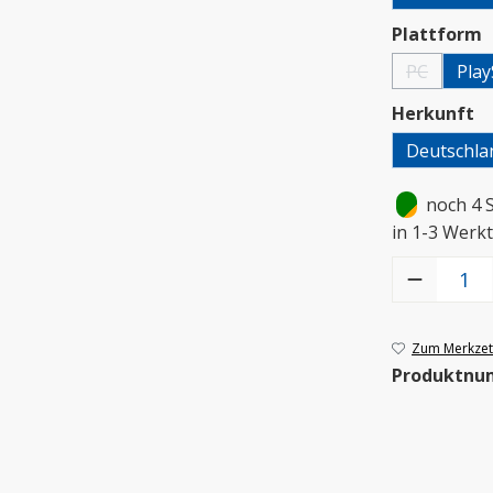
a
Plattform
PC
Play
(Diese Option
a
Herkunft
Deutschla
•
noch 4 
in 1-3 Werkt
Produkt Anzah
Zum Merkzett
Produktnu