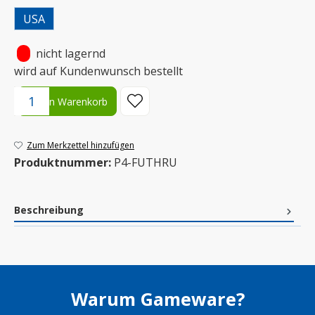
USA
•
nicht lagernd
wird auf Kundenwunsch bestellt
Produkt Anzahl: Gib den gewünschten Wert ein oder benutze die S
In den Warenkorb
Zum Merkzettel hinzufügen
Produktnummer:
P4-FUTHRU
Beschreibung
Warum Gameware?