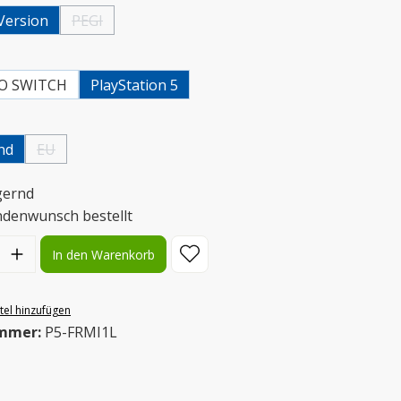
Version
PEGI
(Diese Option ist zurzeit nicht verfügbar.)
uswählen
O SWITCH
PlayStation 5
uswählen
nd
EU
(Diese Option ist zurzeit nicht verfügbar.)
gernd
ndenwunsch bestellt
l: Gib den gewünschten Wert ein oder benutze die Schaltflächen
In den Warenkorb
el hinzufügen
mmer:
P5-FRMI1L