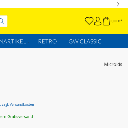
0,00 €*
NARTIKEL
RETRO
GW CLASSIC
Microids
t. zzgl. Versandkosten
lem Gratisversand
wählen