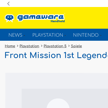
springen
Zur Hauptnavigation springen
NEWS
PLAYSTATION
NINTENDO
Home
Playstation
Playstation 5
Spiele
Front Mission 1st Legend
Bildergalerie überspringen