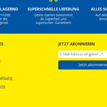
S LAGERND
SUPERSCHNELLE LIEFERUNG
ALLES S
 10.000
Deine Games bekommst
Auf dei
r die
du superfast und
beso
gernd.
supersicher. Garantiert!
ES
JETZT ABONNIEREN
z
Jetzt abonniere
Zahlung
cht