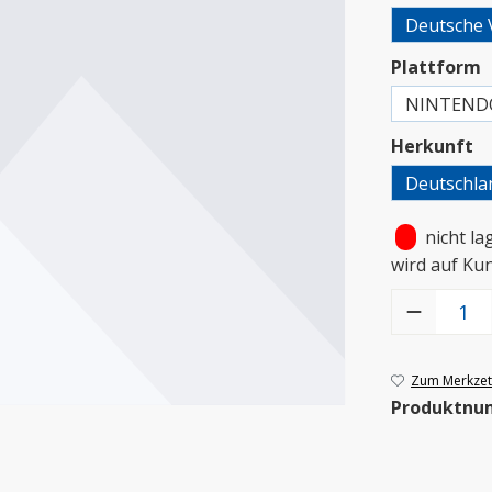
Deutsche 
a
Plattform
NINTEND
a
Herkunft
Deutschla
•
nicht la
wird auf Ku
Produkt Anzah
Zum Merkzett
Produktnu