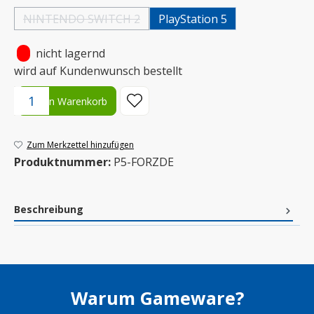
NINTENDO SWITCH 2
PlayStation 5
(Diese Option ist zurzeit nicht verfügbar.)
•
nicht lagernd
wird auf Kundenwunsch bestellt
Produkt Anzahl: Gib den gewünschten Wert ein oder benutze die S
In den Warenkorb
Zum Merkzettel hinzufügen
Produktnummer:
P5-FORZDE
Beschreibung
Warum Gameware?