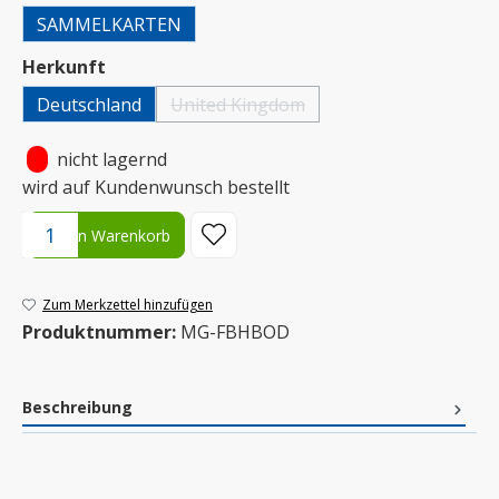
SAMMELKARTEN
auswählen
Herkunft
Deutschland
United Kingdom
(Diese Option ist zurzeit nicht verfügbar.)
•
nicht lagernd
wird auf Kundenwunsch bestellt
Produkt Anzahl: Gib den gewünschten Wert ein oder benutze die S
In den Warenkorb
Zum Merkzettel hinzufügen
Produktnummer:
MG-FBHBOD
Beschreibung