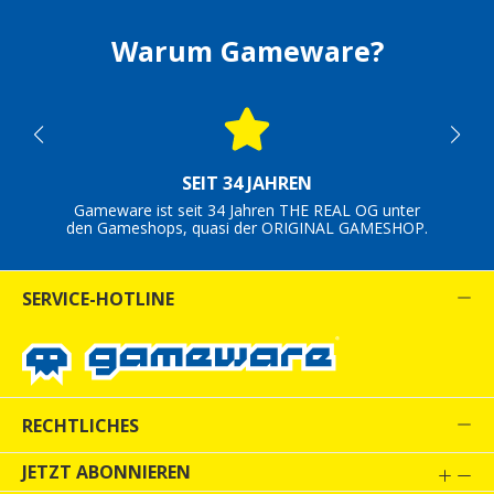
Warum Gameware?
SEIT 34 JAHREN
Gameware ist seit 34 Jahren THE REAL OG unter
den Gameshops, quasi der ORIGINAL GAMESHOP.
SERVICE-HOTLINE
RECHTLICHES
JETZT ABONNIEREN