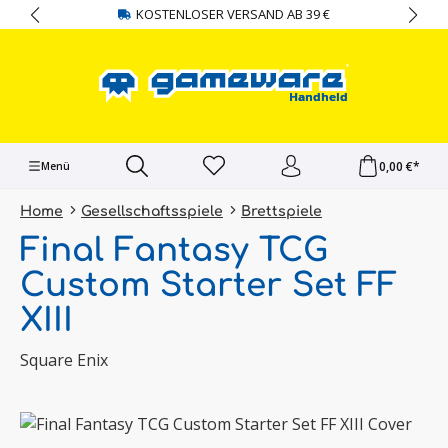
KOSTENLOSER VERSAND AB 39 €
alt springen
0,00 €*
Menü
Home
Gesellschaftsspiele
Brettspiele
Final Fantasy TCG
Custom Starter Set FF
XIII
Square Enix
Bildergalerie überspringen